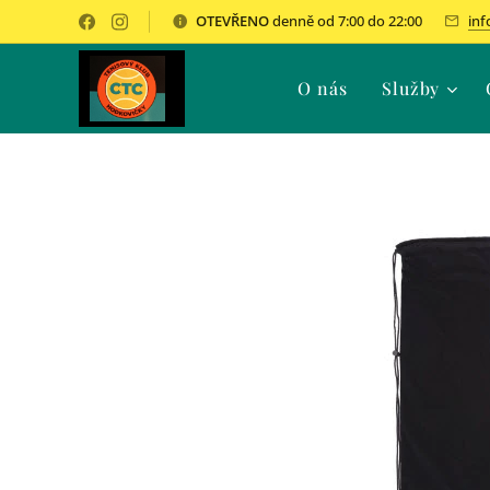
OTEVŘENO
denně od 7:00 do 22:00
inf
O nás
Služby