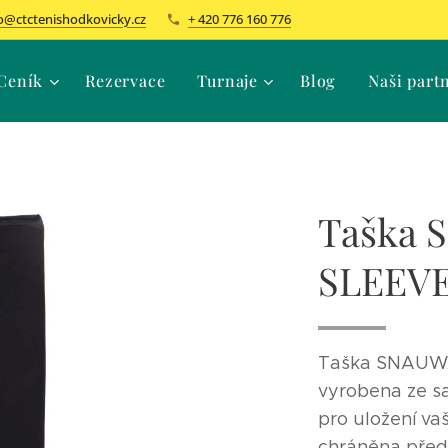
o@ctctenishodkovicky.cz
+ 420 776 160 776
Ceník
Rezervace
Turnaje
Blog
Naši part
Taška
SLEEV
Taška SNAUW
vyrobena ze sa
pro uložení vaš
chráněna před 