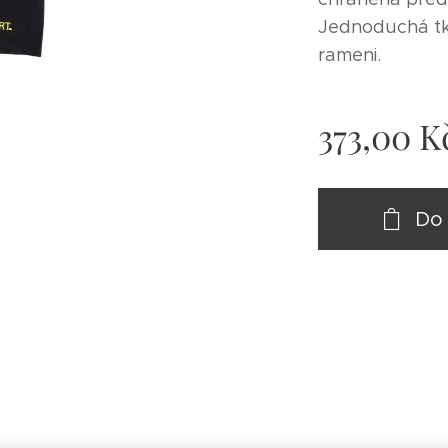
Jednoduchá tk
rameni.
373,00
K
Do 