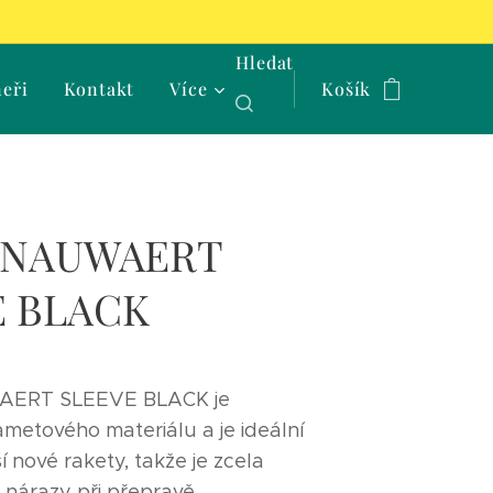
Hledat
neři
Kontakt
Více
Košík
 SNAUWAERT
E BLACK
AERT SLEEVE BLACK je
metového materiálu a je ideální
í nové rakety, takže je zcela
nárazy při přepravě.