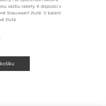
ou vazbu rakety. K dispozici v
nové Snauwaert žluté. V balení
vě žlutá.
č
košíku