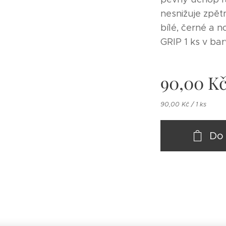
nesnižuje zpětn
bílé, černé a 
GRIP 1 ks v bar
90,00
K
90,00 Kč / 1 ks
Do 