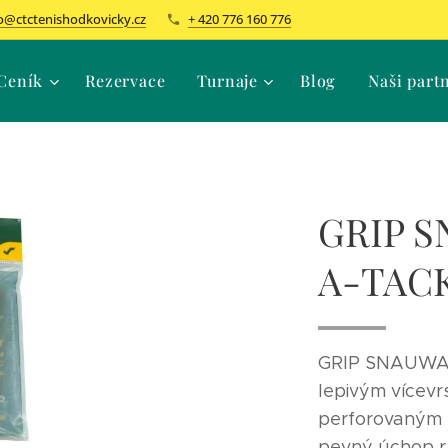
o@ctctenishodkovicky.cz
+ 420 776 160 776
Ceník
Rezervace
Turnaje
Blog
Naši part
GRIP S
A-TAC
GRIP SNAUWAE
lepivým vícev
perforovaným 
pevný úchop r