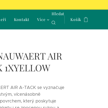
Hledat
neři
Kontakt
Více
Košík
NAUWAERT AIR
K 1XYELLOW
RT AIR A-TACK se vyznačuje
rstvým, vícenásobně
povrchem, který poskytuje
akety i se zpocenou rukou a